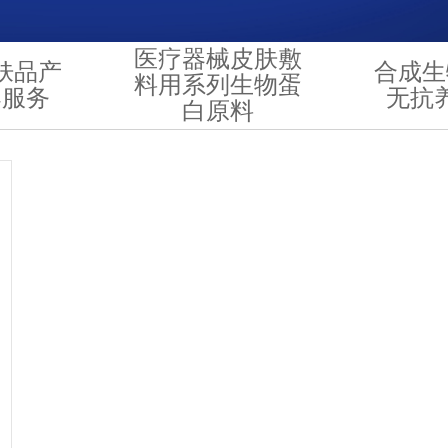
医疗器械皮肤敷
肤品产
合成生
料用系列生物蛋
案服务
无抗
白原料